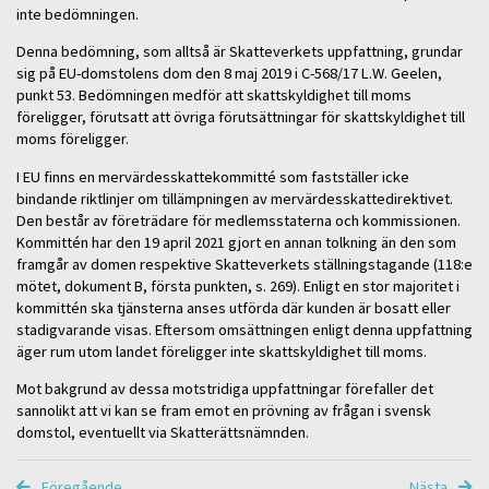
inte bedömningen.
Denna bedömning, som alltså är Skatteverkets uppfattning, grundar
sig på EU-domstolens dom den 8 maj 2019 i C-568/17 L.W. Geelen,
punkt 53. Bedömningen medför att skattskyldighet till moms
föreligger, förutsatt att övriga förutsättningar för skattskyldighet till
moms föreligger.
I EU finns en mervärdesskattekommitté som fastställer icke
bindande riktlinjer om tillämpningen av mervärdesskattedirektivet.
Den består av företrädare för medlemsstaterna och kommissionen.
Kommittén har den 19 april 2021 gjort en annan tolkning än den som
framgår av domen respektive Skatteverkets ställningstagande (118:e
mötet, dokument B, första punkten, s. 269). Enligt en stor majoritet i
kommittén ska tjänsterna anses utförda där kunden är bosatt eller
stadigvarande visas. Eftersom omsättningen enligt denna uppfattning
äger rum utom landet föreligger inte skattskyldighet till moms.
Mot bakgrund av dessa motstridiga uppfattningar förefaller det
sannolikt att vi kan se fram emot en prövning av frågan i svensk
domstol, eventuellt via Skatterättsnämnden.
Föregående
Nästa