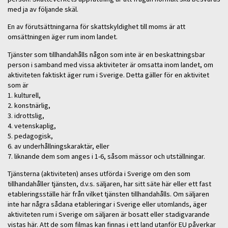
med ja av följande skäl.
En av förutsättningarna för skattskyldighet till moms är att
omsättningen äger rum inom landet.
Tjänster som tillhandahålls någon som inte är en beskattningsbar
person i samband med vissa aktiviteter är omsatta inom landet, om
aktiviteten faktiskt äger rum i Sverige. Detta gäller för en aktivitet
som är
1. kulturell,
2. konstnärlig,
3. idrottslig,
4. vetenskaplig,
5. pedagogisk,
6. av underhållningskaraktär, eller
7. liknande dem som anges i 1-6, såsom mässor och utställningar.
Tjänsterna (aktiviteten) anses utförda i Sverige om den som
tillhandahåller tjänsten, d.v.s. säljaren, har sitt säte här eller ett fast
etableringsställe här från vilket tjänsten tillhandahålls. Om säljaren
inte har några sådana etableringar i Sverige eller utomlands, äger
aktiviteten rum i Sverige om säljaren är bosatt eller stadigvarande
vistas här. Att de som filmas kan finnas i ett land utanför EU påverkar