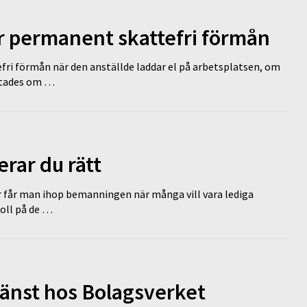
ir permanent skattefri förmån
efri förmån när den anställde laddar el på arbetsplatsen, om
lutades om …
erar du rätt
r får man ihop bemanningen när många vill vara lediga
koll på de …
tjänst hos Bolagsverket