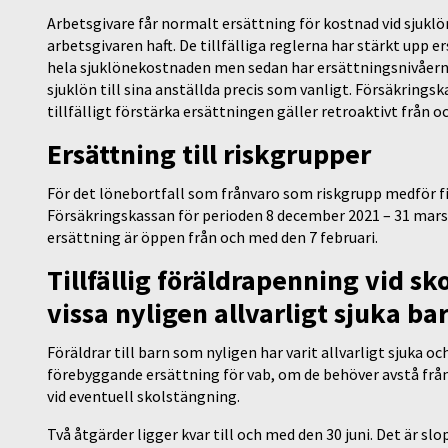
Arbetsgivare får normalt ersättning för kostnad vid sjukl
arbetsgivaren haft. De tillfälliga reglerna har stärkt upp e
hela sjuklönekostnaden men sedan har ersättningsnivåerna
sjuklön till sina anställda precis som vanligt. Försäkring
tillfälligt förstärka ersättningen gäller retroaktivt från
Ersättning till riskgrupper
För det lönebortfall som frånvaro som riskgrupp medför f
Försäkringskassan för perioden 8 december 2021 – 31 mars 
ersättning är öppen från och med den 7 februari.
Tillfällig föräldrapenning vid sko
vissa nyligen allvarligt sjuka ba
Föräldrar till barn som nyligen har varit allvarligt sjuka o
förebyggande ersättning för vab, om de behöver avstå frå
vid eventuell skolstängning.
Två åtgärder ligger kvar till och med den 30 juni. Det är sl