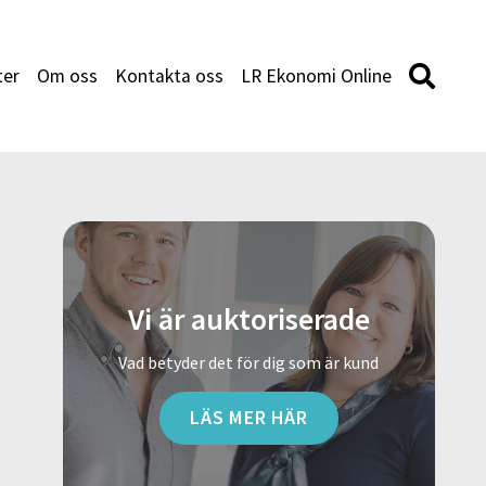
ter
Om oss
Kontakta oss
LR Ekonomi Online
Vi är auktoriserade
Vad betyder det för dig som är kund
LÄS MER HÄR