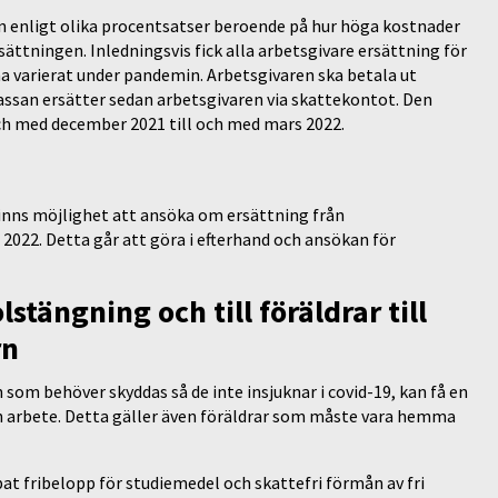
ön enligt olika procentsatser beroende på hur höga kostnader
rsättningen. Inledningsvis fick alla arbetsgivare ersättning för
 varierat under pandemin. Arbetsgivaren ska betala ut
skassan ersätter sedan arbetsgivaren via skattekontot. Den
 och med december 2021 till och med mars 2022.
inns möjlighet att ansöka om ersättning från
2022. Detta går att göra i efterhand och ansökan för
lstängning och till föräldrar till
rn
ch som behöver skyddas så de inte insjuknar i covid-19, kan få en
n arbete. Detta gäller även föräldrar som måste vara hemma
opat fribelopp för studiemedel och skattefri förmån av fri