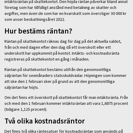
intäktsräntan på skattekontot. Den höjda räntan påverkar bland annat
företag som har tillfälligt anstånd med betalning av skatter och
avgifter, men även de som har en kvarskatt som överstiger 30 000 kr
som avser beskattningsåret 2022.
Hur bestäms räntan?
Räntan på skattekontot räknas dag för dag på det aktuella saldot,
från och med dagen efter den dag då ett överskott eller ett
underskott har uppkommit på kontot. Intäkts- och kostnadsränta
registreras på skattekontot en gång i månaden.
Räntan på skattekontot bestäms utifrån den genomsnittliga
säljräntan för sexmånaders statsskuldväxlar. Höjningen som kommer
att ske den 1 februari sker på grund av att den genomsnittliga
säljräntan har höjts.
Om det finns ett överskott på skattekontot får man intäktsränta. Från
och med den 1 februari kommer intäktsräntan att vara 1,6875 procent
(tidigare 1,125 procent).
Två olika kostnadsräntor
Det finns två olika räntesatser för kostnadsräntan som används på