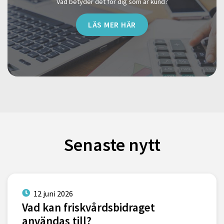
Vad betyder det för dig som är kund?
LÄS MER HÄR
Senaste nytt
12 juni 2026
Vad kan friskvårdsbidraget
användas till?