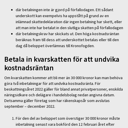
där betalningen inte är gjord på förfallodagen. Ett sådant
underskott kan exempelvis ha uppstått på grund av en
inlämnad skattedeklaration där ingen betalning har skett, eller
att man inte har betalat in den slutliga skatten på förfallodagen
där betalningskrav har skickats ut. Den höga kostnadsräntan
beräknas fram till dess att underskottet betalas eller till den
dag då beloppet överlämnas till Kronofogden.
Betala in kvarskatten för att undvika
kostnadsräntan
Om kvarskatten kommer att bli mer än 30 000 kronor kan man behöva
göra två inbetalningar för att undvika kostnadsränta. För
beskattningsåret 2022 gäller för bland annat privatpersoner, enskilda
näringsidkare och delägare i handelsbolag nedan angivna datum.
Detsamma gäller företag som har räkenskapsår som avslutas
september – december 2022.
För den del av beloppet som överstiger 30 000 kronor måste
inbetalning senast vara bokförd den 12 februari året efter