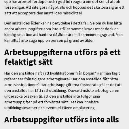
upp hur arbetet fortlöper och i god tid reagera om det ser ut att bli
förseningar. Att inte göra något alls och hoppas det ska lösa sig är ett
sätt att acceptera den anställdes misskötsel.
Den anställdes ålder kan ha betydelse i detta fall. Se om du kan hitta
andra arbetsuppgifter som inte ställer samma krav. Det är dock en
känslig situation att hantera då ålder är en diskrimineringsgrund. Man
kan alltså inte säga upp en person på grund av ålder.
Arbetsuppgifterna utförs på ett
felaktigt sätt
Har den anställde haft rätt kvalifikationer från början? Har man tagit
referenser från tidigare arbetsgivare? Har den anställde fått rätta
arbetsinstruktioner? Har arbetsuppgifterna förändrats gäller det att
den anställde har fått rätt utbildning. Oavsett måste arbetsgivaren
undersöka orsaken till att den anställde inte fullgör sina
arbetsuppgifter på ett förväntat sätt. Det kan innebära
utbildningsinsatser och eventuellt även omplacering.
Arbetsuppgifter utförs inte alls