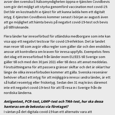
avser den svenska E-hälsomyndigheten öppna e-tjänsten Covidbevis
som gör det möjligt att styrka genomförd vaccination mot covid-19.
Det blir en kostnadsfri e-tjänst för att kunna ladda hem ett digitalt
intyg. E-tjänsten Covidbevis kommer senast i början av augusti även
att ge möjlighet att hämta bevis på negativt covid-19-test och bevis
på tillfrisknande.
Flera länder har inreseförbud för utländska medborgare som inte kan
visa upp ett negativt testsvar för covid-19-infektion. Det är landet
man reser till som avgör vilka regler som gäller där och den enskildes
ansvar att kontrollera om kraven för inresa uppfylls. Exempelvis finns
det idag ett inreseförbud från länder inom EU/EES till Sverige som
gäller till och med den 30 juni 2021 eller till dess att annat meddelas.
Förutsättningarna för att passera gränser skiftar och det är oklart hur
länge de olika inreseförbuden kommer att gälla. Svenska resenärer
behöver oftast ett intyg för att möjliggöra inresa i andra länder, är ett
så kallat reseintyg eller friskintyg. Sedan den 31 maj krävs däremot
inte ett negativt covid-19-test för att få resa in i Sverige från de
nordiska länderna.
Antigentest, PCR-test, LAMP-test och TMA-test, hur ska dessa
hanteras om de bekostas via företaget?
I väntan på det digitala covid-19 kan ett alternativ vara att