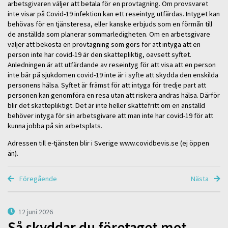
arbetsgivaren väljer att betala för en provtagning. Om provsvaret
inte visar på Covid-19 infektion kan ett reseintyg utfärdas. Intyget kan
behövas för en tjänsteresa, eller kanske erbjuds som en förmån till
de anställda som planerar sommarledigheten. Om en arbetsgivare
väljer att bekosta en provtagning som görs för att intyga att en
person inte har covid-19 är den skattepliktig, oavsett syftet.
Anledningen är att utfärdande av reseintyg för att visa att en person
inte bär på sjukdomen covid-19 inte är i syfte att skydda den enskilda
personens hälsa. Syftet är främst för att intyga för tredje part att
personen kan genomföra en resa utan att riskera andras hälsa. Därför
blir det skattepliktigt. Det är inte heller skattefritt om en anställd
behöver intyga för sin arbetsgivare att man inte har covid-19 för att
kunna jobba på sin arbetsplats.
Adressen till e-tjänsten blir i Sverige www.covidbevis.se (ej öppen
än).
Föregående
Nästa
12 juni 2026
Så skyddar du företaget mot