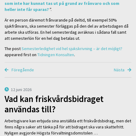
som inte har kunnat tas ut på grund av frånvaro och som
heller inte får sparas?
”
.
Är en person däremot frånvarande på deltid, till exempel 50%
sjukfrånvaro, ska semester förläggas på den del av arbetsdagen då
arbete ska utföras. En hel semesterdag avräknas i sådana fall samt
att semesterlön för en hel dag betalas ut.
The post
Semesterledighet vid hel sjukskrivning – är det möjligt?
appeared first on
Tidningen Konsulten
.
Föregående
Nästa
12 juni 2026
Vad kan friskvårdsbidraget
användas till?
Arbetsgivare kan erbjuda sina anställda ett friskvårdsbidrag, men det
finns några saker att tänka på för att bidraget ska vara skattefritt.
Nyligen avgjorde Högsta förvaltningsdomstolen …