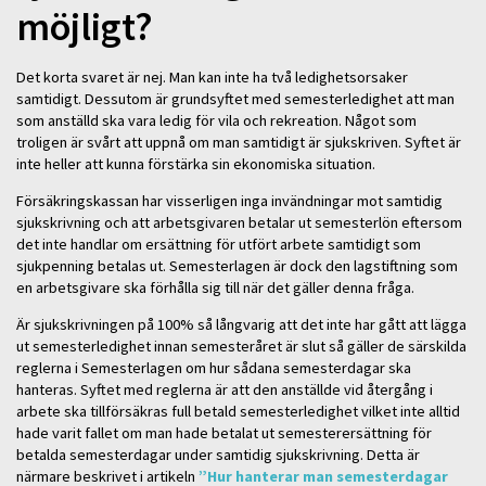
möjligt?
Det korta svaret är nej. Man kan inte ha två ledighetsorsaker
samtidigt. Dessutom är grundsyftet med semesterledighet att man
som anställd ska vara ledig för vila och rekreation. Något som
troligen är svårt att uppnå om man samtidigt är sjukskriven. Syftet är
inte heller att kunna förstärka sin ekonomiska situation.
Försäkringskassan har visserligen inga invändningar mot samtidig
sjukskrivning och att arbetsgivaren betalar ut semesterlön eftersom
det inte handlar om ersättning för utfört arbete samtidigt som
sjukpenning betalas ut. Semesterlagen är dock den lagstiftning som
en arbetsgivare ska förhålla sig till när det gäller denna fråga.
Är sjukskrivningen på 100% så långvarig att det inte har gått att lägga
ut semesterledighet innan semesteråret är slut så gäller de särskilda
reglerna i Semesterlagen om hur sådana semesterdagar ska
hanteras. Syftet med reglerna är att den anställde vid återgång i
arbete ska tillförsäkras full betald semesterledighet vilket inte alltid
hade varit fallet om man hade betalat ut semesterersättning för
betalda semesterdagar under samtidig sjukskrivning. Detta är
närmare beskrivet i artikeln
”Hur hanterar man semesterdagar