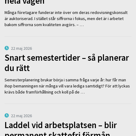
hela vägen
Många företagare funderar inte över om deras redovisningskonsult
är auktoriserad. I stället står siffrorna i fokus, men det är i arbetet
bakom siffrorna som kvaliteten avgörs. – …
22 maj 2026
Snart semestertider – så planerar
du rätt
Semesterplanering brukar börja i samma fråga varje år: hur får man
ihop bemanningen när många vill vara lediga samtidigt? För att lyckas
krävs både framförhållning och koll på de …
22 maj 2026
Laddel vid arbetsplatsen – blir
permanent skattefri förmån