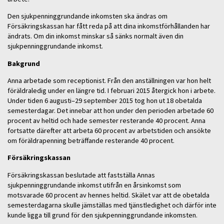
Den sjukpenninggrundande inkomsten ska ändras om
Försäkringskassan har fått reda på att dina inkomstförhållanden har
ändrats. Om din inkomst minskar så sänks normalt även din
sjukpenninggrundande inkomst.
Bakgrund
Anna arbetade som receptionist. Från den anställningen var hon helt
föräldraledig under en längre tid. I februari 2015 återgick hon i arbete.
Under tiden 6 augusti–29 september 2015 tog hon ut 18 obetalda
semesterdagar. Det innebar att hon under den perioden arbetade 60
procent av heltid och hade semester resterande 40 procent. Anna
fortsatte därefter att arbeta 60 procent av arbetstiden och ansökte
om föräldrapenning beträffande resterande 40 procent.
Försäkringskassan
Försäkringskassan beslutade att fastställa Annas
sjukpenninggrundande inkomst utifrån en årsinkomst som
motsvarade 60 procent av hennes heltid. Skälet var att de obetalda
semesterdagarna skulle jämställas med tjänstledighet och därför inte
kunde ligga till grund för den sjukpenninggrundande inkomsten.