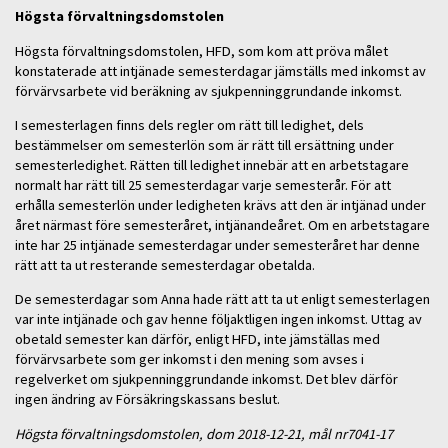
Högsta förvaltningsdomstolen
Högsta förvaltningsdomstolen, HFD, som kom att pröva målet
konstaterade att intjänade semesterdagar jämställs med inkomst av
förvärvsarbete vid beräkning av sjukpenninggrundande inkomst.
I semesterlagen finns dels regler om rätt till ledighet, dels
bestämmelser om semesterlön som är rätt till ersättning under
semesterledighet. Rätten till ledighet innebär att en arbetstagare
normalt har rätt till 25 semesterdagar varje semesterår. För att
erhålla semesterlön under ledigheten krävs att den är intjänad under
året närmast före semesteråret, intjänandeåret. Om en arbetstagare
inte har 25 intjänade semesterdagar under semesteråret har denne
rätt att ta ut resterande semesterdagar obetalda.
De semesterdagar som Anna hade rätt att ta ut enligt semesterlagen
var inte intjänade och gav henne följaktligen ingen inkomst. Uttag av
obetald semester kan därför, enligt HFD, inte jämställas med
förvärvsarbete som ger inkomst i den mening som avses i
regelverket om sjukpenninggrundande inkomst. Det blev därför
ingen ändring av Försäkringskassans beslut.
Högsta förvaltningsdomstolen, dom 2018-12-21, mål nr7041-17