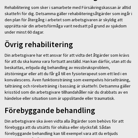
Rehabilitering som sker i samarbete med Försäkringskassan är alltid
skattefri för dig. Detsamma gäller rehabiliteringsåtgärder som ingår i
den plan för återgång i arbetet som arbetsgivaren är skyldig att
upprätta när din arbetsförmåga varit nedsatt på grund av sjukdom
under minst 60 dagar.
Övrig rehabilitering
Din arbetsgivare har ett ansvar för att vidta det åtgärder som krävs
för att du ska kunna vara fortsatt anställd. Han kan därför, utan att du
beskattas, erbjuda dig behandling av missbruksproblem,
ätstörningar eller att du får gå till en fysioterapeut som ett led i en
konvalescens. Även funktionsträning som exempelvis hörselträning,
talträning och rörelseträning i bassäng är skattefri. Detsamma gäller
krisstöd som din arbetsgivare tillhandahåller när du drabbats av en
händelse eller situation som är uppslitande eller traumatisk.
Förebyggande behandling
Din arbetsgivare ska även vidta alla åtgärder som behövs för att
förebygga att du utsätts för ohälsa eller olycksfall. Sådan
förebyggande behandling kan till exempel vara att du erbjuds