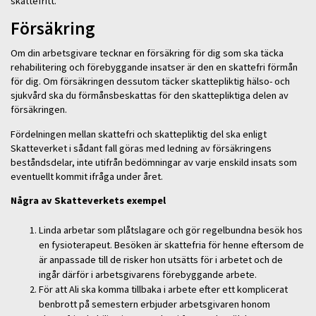
skattefritt.
Försäkring
Om din arbetsgivare tecknar en försäkring för dig som ska täcka
rehabilitering och förebyggande insatser är den en skattefri förmån
för dig. Om försäkringen dessutom täcker skattepliktig hälso- och
sjukvård ska du förmånsbeskattas för den skattepliktiga delen av
försäkringen.
Fördelningen mellan skattefri och skattepliktig del ska enligt
Skatteverket i sådant fall göras med ledning av försäkringens
beståndsdelar, inte utifrån bedömningar av varje enskild insats som
eventuellt kommit ifråga under året.
Några av Skatteverkets exempel
Linda arbetar som plåtslagare och gör regelbundna besök hos
en fysioterapeut. Besöken är skattefria för henne eftersom de
är anpassade till de risker hon utsätts för i arbetet och de
ingår därför i arbetsgivarens förebyggande arbete.
För att Ali ska komma tillbaka i arbete efter ett komplicerat
benbrott på semestern erbjuder arbetsgivaren honom