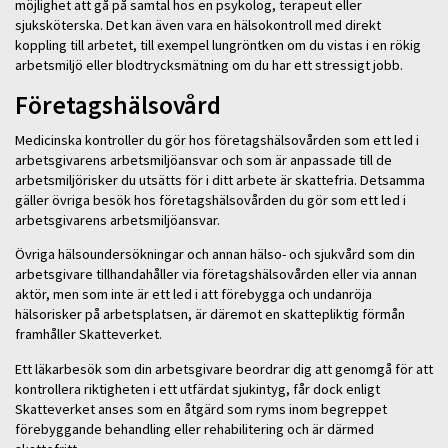
möjlighet att gå på samtal hos en psykolog, terapeut eller
sjuksköterska. Det kan även vara en hälsokontroll med direkt
koppling till arbetet, till exempel lungröntken om du vistas i en rökig
arbetsmiljö eller blodtrycksmätning om du har ett stressigt jobb.
Företagshälsovård
Medicinska kontroller du gör hos företagshälsovården som ett led i
arbetsgivarens arbetsmiljöansvar och som är anpassade till de
arbetsmiljörisker du utsätts för i ditt arbete är skattefria. Detsamma
gäller övriga besök hos företagshälsovården du gör som ett led i
arbetsgivarens arbetsmiljöansvar.
Övriga hälsoundersökningar och annan hälso- och sjukvård som din
arbetsgivare tillhandahåller via företagshälsovården eller via annan
aktör, men som inte är ett led i att förebygga och undanröja
hälsorisker på arbetsplatsen, är däremot en skattepliktig förmån
framhåller Skatteverket.
Ett läkarbesök som din arbetsgivare beordrar dig att genomgå för att
kontrollera riktigheten i ett utfärdat sjukintyg, får dock enligt
Skatteverket anses som en åtgärd som ryms inom begreppet
förebyggande behandling eller rehabilitering och är därmed