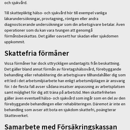
och sjukvård.
Till skattepliktig hälso- och sjukvård hör till exempel vanliga
läkarundersökningar, provtagning, röntgen eller andra
diagnosticerande undersökningar som din arbetsgivare betalar. Även
operationer som du kan vara tvungen att genomgå
förmånsbeskattas. Det gäller oavsett hur skadan eller sjukdomen
uppkommit.
Skattefria förmåner
Vissa förmåner har dock uttryckligen undantagits från beskattning.
Det gäller bland annat förmån av företagshälsovård, förebyggande
behandling eller rehabilitering din arbetsgivare tillhandahåller dig som
ett led i det arbetsmiljöarbete han enligt arbetsmiljölagen är ansvarig
för. I de flesta fall avser sådana insatser anpassning av arbetsplatsen
samt möjlighet för dig att träna på arbetstid. Men skattefriheten
gäller även eventuell hälso- och sjukvård som ingår som en del av den
förebyggande behandlingen eller rehabiliteringen. Däremot är inte en
behandling som avser att bota en sjukdom skattefri, poängterar
Skatteverket.
Samarbete med Försäkringskassan