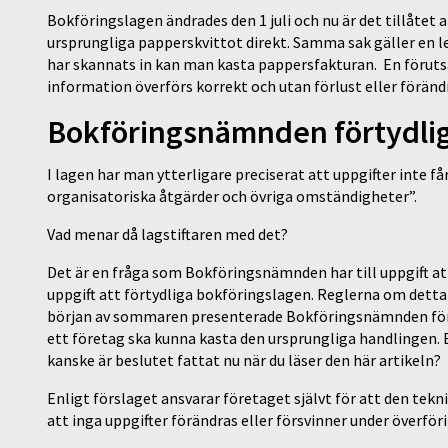
Bokföringslagen ändrades den 1 juli och nu är det tillåtet a
ursprungliga papperskvittot direkt. Samma sak gäller en l
har skannats in kan man kasta pappersfakturan. En förutsä
information överförs korrekt och utan förlust eller förän
Bokföringsnämnden förtydlig
I lagen har man ytterligare preciserat att uppgifter inte f
organisatoriska åtgärder och övriga omständigheter”.
Vad menar då lagstiftaren med det?
Det är en fråga som Bokföringsnämnden har till uppgift att
uppgift att förtydliga bokföringslagen. Reglerna om dett
början av sommaren presenterade Bokföringsnämnden försla
ett företag ska kunna kasta den ursprungliga handlingen. E
kanske är beslutet fattat nu när du läser den här artikeln?
Enligt förslaget ansvarar företaget självt för att den tek
att inga uppgifter förändras eller försvinner under överfö