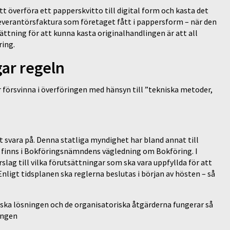
tt överföra ett papperskvitto till digital form och kasta det
everantörsfaktura som företaget fått i pappersform – när den
ttning för att kunna kasta originalhandlingen är att all
dring.
ar regeln
år försvinna i överföringen med hänsyn till ”tekniska metoder,
 svara på. Denna statliga myndighet har bland annat till
a finns i Bokföringsnämndens vägledning om Bokföring. I
g till vilka förutsättningar som ska vara uppfyllda för att
nligt tidsplanen ska reglerna beslutas i början av hösten – så
niska lösningen och de organisatoriska åtgärderna fungerar så
ringen