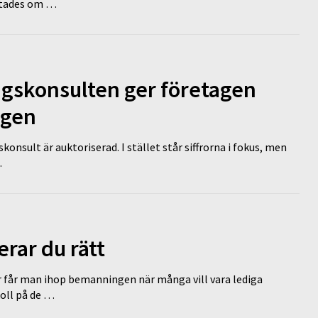
lutades om …
ngskonsulten ger företagen
ägen
nsult är auktoriserad. I stället står siffrorna i fokus, men
…
erar du rätt
r får man ihop bemanningen när många vill vara lediga
koll på de …