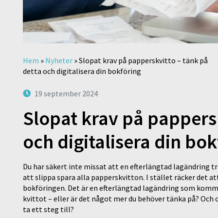
Hem
»
Nyheter
»
Slopat krav på papperskvitto – tänk på
detta och digitalisera din bokföring
19 september 2024
Slopat krav på pappersk
och digitalisera din bo
Du har säkert inte missat att en efterlängtad lagändring tr
att slippa spara alla papperskvitton. I stället räcker det a
bokföringen. Det är en efterlängtad lagändring som kommer
kvittot – eller är det något mer du behöver tänka på? Och o
ta ett steg till?