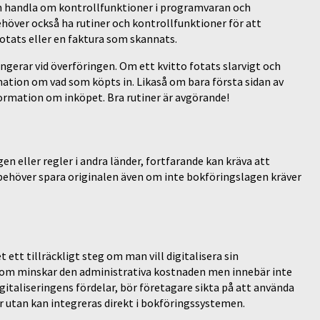
an handla om kontrollfunktioner i programvaran och
höver också ha rutiner och kontrollfunktioner för att
 fotats eller en faktura som skannats.
ungerar vid överföringen. Om ett kvitto fotats slarvigt och
rmation om vad som köpts in. Likaså om bara första sidan av
formation om inköpet. Bra rutiner är avgörande!
gen eller regler i andra länder, fortfarande kan kräva att
 behöver spara originalen även om inte bokföringslagen kräver
ett tillräckligt steg om man vill digitalisera sin
d som minskar den administrativa kostnaden men innebär inte
digitaliseringens fördelar, bör företagare sikta på att använda
er utan kan integreras direkt i bokföringssystemen.