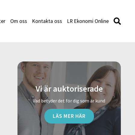
ter
Om oss
Kontakta oss
LR Ekonomi Online
Vi är auktoriserade
Vad betyder det för dig som är kund
LÄS MER HÄR