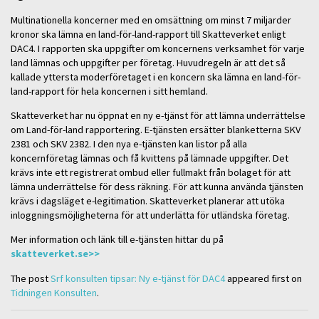
Multinationella koncerner med en omsättning om minst 7 miljarder
kronor ska lämna en land-för-land-rapport till Skatteverket enligt
DAC4. I rapporten ska uppgifter om koncernens verksamhet för varje
land lämnas och uppgifter per företag. Huvudregeln är att det så
kallade yttersta moderföretaget i en koncern ska lämna en land-för-
land-rapport för hela koncernen i sitt hemland.
Skatteverket har nu öppnat en ny e-tjänst för att lämna underrättelse
om Land-för-land rapportering. E-tjänsten ersätter blanketterna SKV
2381 och SKV 2382. I den nya e-tjänsten kan listor på alla
koncernföretag lämnas och få kvittens på lämnade uppgifter. Det
krävs inte ett registrerat ombud eller fullmakt från bolaget för att
lämna underrättelse för dess räkning. För att kunna använda tjänsten
krävs i dagsläget e-legitimation. Skatteverket planerar att utöka
inloggningsmöjligheterna för att underlätta för utländska företag.
Mer information och länk till e-tjänsten hittar du på
skatteverket.se>>
The post
Srf konsulten tipsar: Ny e-tjänst för DAC4
appeared first on
Tidningen Konsulten
.