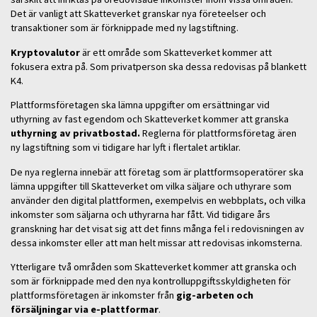
Det är vanligt att Skatteverket granskar nya företeelser och
transaktioner som är förknippade med ny lagstiftning.
Kryptovalutor
är ett område som Skatteverket kommer att
fokusera extra på. Som privatperson ska dessa redovisas på blankett
K4.
Plattformsföretagen ska lämna uppgifter om ersättningar vid
uthyrning av fast egendom och Skatteverket kommer att granska
uthyrning av privatbostad.
Reglerna för plattformsföretag ären
ny lagstiftning som vi tidigare har lyft i flertalet artiklar.
De nya reglerna innebär att företag som är plattformsoperatörer ska
lämna uppgifter till Skatteverket om vilka säljare och uthyrare som
använder den digital plattformen, exempelvis en webbplats, och vilka
inkomster som säljarna och uthyrarna har fått. Vid tidigare års
granskning har det visat sig att det finns många fel i redovisningen av
dessa inkomster eller att man helt missar att redovisas inkomsterna.
Ytterligare två områden som Skatteverket kommer att granska och
som är förknippade med den nya kontrolluppgiftsskyldigheten för
plattformsföretagen är inkomster från
gig-arbeten och
försäljningar via e-plattformar
.