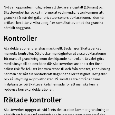
Nyligen öppnades möjligheten att deklarera digitalt (19 mars) och
Skatteverket har också informerat vad myndigheten kommer att
granska i år när det gäller privatpersoners deklarationer. I den här
artikeln berättar vi vilka uppgifter som Skatteverket ska granska
särskilt noggrant.
Kontroller
Alla deklarationer granskas maskinellt. Sedan gör Skatteverket
manuella kontroller. Då plockar myndigheten ut vissa deklarationer
för manuell granskning inom den löpande kontrollen. Urvalet görs
med hänsyn till de områden där Skatteverket anser att det finns
störst risk för fel. Det kan vara resor till och från arbetet, redovisning
när man har sålt sin bostadsrättslägenhet eller fastighet. Det gäller
också uthyrning av privatbostad. På samtliga tre områden finns
hjälptjänster på Skatteverkets hemsida för att man ska kunna
redovisa korrekt i deklarationen.
Riktade kontroller
Skatteverket uppger att vid årets deklaration kommer granskningen
särskilt att inriktas på oredovisade inkomster inom vissa områden.