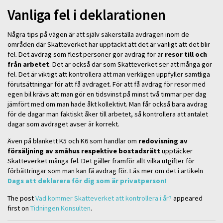
Vanliga fel i deklarationen
Några tips på vägen är att själv säkerställa avdragen inom de
områden där Skatteverket har upptäckt att det är vanligt att det blir
fel. Det avdrag som flest personer gör avdrag för är
resor till och
från arbetet
. Det är också där som Skatteverket ser att många gör
fel. Det är viktigt att kontrollera att man verkligen uppfyller samtliga
förutsättningar för att få avdraget. För att få avdrag för resor med
egen bil krävs att man gör en tidsvinst på minst två timmar per dag
jämfört med om man hade åkt kollektivt. Man får också bara avdrag
för de dagar man faktiskt åker till arbetet, så kontrollera att antalet
dagar som avdraget avser är korrekt.
Även på blankett K5 och K6 som handlar om
redovisning av
försäljning av småhus respektive bostadsrätt
upptäcker
Skatteverket många fel. Det gäller framför allt vilka utgifter för
förbättringar som man kan få avdrag för. Läs mer om det i artikeln
Dags att deklarera för dig som är privatperson!
The post
Vad kommer Skatteverket att kontrollera i år?
appeared
first on
Tidningen Konsulten
.