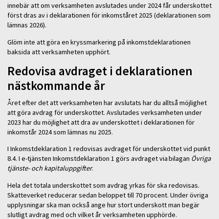
innebär att om verksamheten avslutades under 2024 får underskottet
först dras av i deklarationen för inkomståret 2025 (deklarationen som
lämnas 2026).
Glöm inte att göra en kryssmarkering på inkomstdeklarationen
baksida att verksamheten upphört.
Redovisa avdraget i deklarationen
nästkommande år
Året efter det att verksamheten har avslutats har du alltså möjlighet
att göra avdrag för underskottet. Avslutades verksamheten under
2023 har du möjlighet att dra av underskottet i deklarationen för
inkomstår 2024 som lämnas nu 2025.
I Inkomstdeklaration 1 redovisas avdraget för underskottet vid punkt
8.4. I e-tjänsten Inkomstdeklaration 1 görs avdraget via bilagan
Övriga
tjänste- och kapitaluppgifter
.
Hela det totala underskottet som avdrag yrkas för ska redovisas.
Skatteverket reducerar sedan beloppet till 70 procent. Under övriga
upplysningar ska man också ange hur stort underskott man begär
slutligt avdrag med och vilket år verksamheten upphörde.