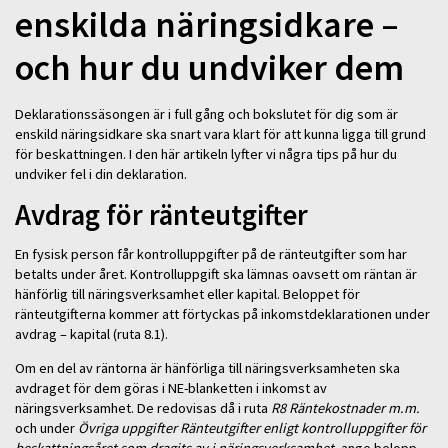
enskilda näringsidkare –
och hur du undviker dem
Deklarationssäsongen är i full gång och bokslutet för dig som är
enskild näringsidkare ska snart vara klart för att kunna ligga till grund
för beskattningen. I den här artikeln lyfter vi några tips på hur du
undviker fel i din deklaration.
Avdrag för ränteutgifter
En fysisk person får kontrolluppgifter på de ränteutgifter som har
betalts under året. Kontrolluppgift ska lämnas oavsett om räntan är
hänförlig till näringsverksamhet eller kapital. Beloppet för
ränteutgifterna kommer att förtyckas på inkomstdeklarationen under
avdrag – kapital (ruta 8.1).
Om en del av räntorna är hänförliga till näringsverksamheten ska
avdraget för dem göras i NE-blanketten i inkomst av
näringsverksamhet. De redovisas då i ruta
R8 Räntekostnader m.m.
och under
Övriga uppgifter Ränteutgifter enligt kontrolluppgifter för
beskattningsåret som dragits av i näringsverksamhet
, ange belopp.