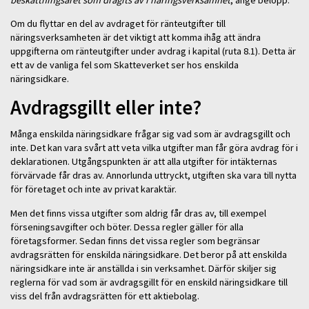
Om du flyttar en del av avdraget för ränteutgifter till
näringsverksamheten är det viktigt att komma ihåg att ändra
uppgifterna om ränteutgifter under avdrag i kapital (ruta 8.1). Detta är
ett av de vanliga fel som Skatteverket ser hos enskilda
näringsidkare.
Avdragsgillt eller inte?
Många enskilda näringsidkare frågar sig vad som är avdragsgillt och
inte. Det kan vara svårt att veta vilka utgifter man får göra avdrag för i
deklarationen. Utgångspunkten är att alla utgifter för intäkternas
förvärvade får dras av. Annorlunda uttryckt, utgiften ska vara till nytta
för företaget och inte av privat karaktär.
Men det finns vissa utgifter som aldrig får dras av, till exempel
förseningsavgifter och böter. Dessa regler gäller för alla
företagsformer. Sedan finns det vissa regler som begränsar
avdragsrätten för enskilda näringsidkare. Det beror på att enskilda
näringsidkare inte är anställda i sin verksamhet. Därför skiljer sig
reglerna för vad som är avdragsgillt för en enskild näringsidkare till
viss del från avdragsrätten för ett aktiebolag.