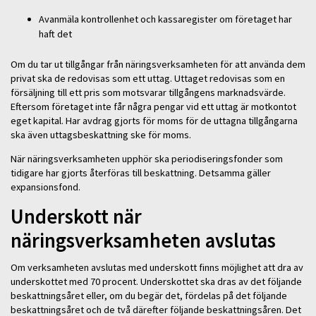
Avanmäla kontrollenhet och kassaregister om företaget har
haft det
Om du tar ut tillgångar från näringsverksamheten för att använda dem
privat ska de redovisas som ett uttag. Uttaget redovisas som en
försäljning till ett pris som motsvarar tillgångens marknadsvärde.
Eftersom företaget inte får några pengar vid ett uttag är motkontot
eget kapital. Har avdrag gjorts för moms för de uttagna tillgångarna
ska även uttagsbeskattning ske för moms.
När näringsverksamheten upphör ska periodiseringsfonder som
tidigare har gjorts återföras till beskattning. Detsamma gäller
expansionsfond.
Underskott när
näringsverksamheten avslutas
Om verksamheten avslutas med underskott finns möjlighet att dra av
underskottet med 70 procent. Underskottet ska dras av det följande
beskattningsåret eller, om du begär det, fördelas på det följande
beskattningsåret och de två därefter följande beskattningsåren. Det