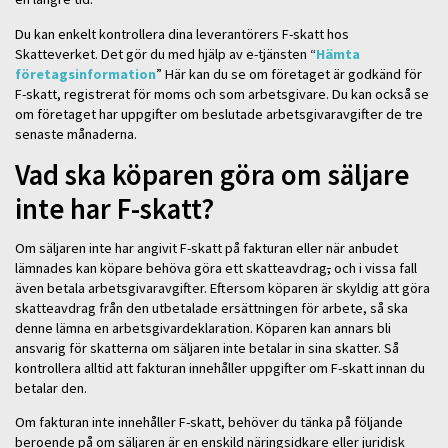
Du kan enkelt kontrollera dina leverantörers F-skatt hos
Skatteverket. Det gör du med hjälp av e-tjänsten “
Hämta
företagsinformation
” Här kan du se om företaget är godkänd för
F-skatt, registrerat för moms och som arbetsgivare. Du kan också se
om företaget har uppgifter om beslutade arbetsgivaravgifter de tre
senaste månaderna.
Vad ska köparen göra om säljare
inte har F-skatt?
Om säljaren inte har angivit F-skatt på fakturan eller när anbudet
lämnades kan köpare behöva göra ett skatteavdrag
,
och i vissa fall
även betala arbetsgivaravgifter. Eftersom köparen är skyldig att göra
skatteavdrag från den utbetalade ersättningen för arbete, så ska
denne lämna en arbetsgivardeklaration. Köparen kan annars bli
ansvarig för skatterna om säljaren inte betalar in sina skatter. Så
kontrollera alltid att fakturan innehåller uppgifter om F-skatt innan du
betalar den.
Om fakturan inte innehåller F-skatt, behöver du tänka på följande
beroende på om säljaren är en enskild näringsidkare eller juridisk