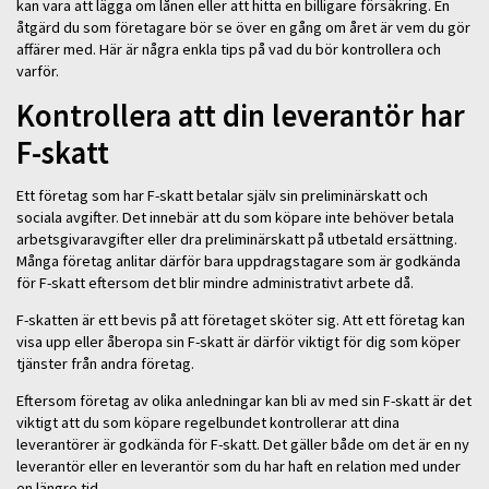
kan vara att lägga om lånen eller att hitta en billigare försäkring. En
åtgärd du som företagare bör se över en gång om året är vem du gör
affärer med. Här är några enkla tips på vad du bör kontrollera och
varför.
Kontrollera att din leverantör har
F-skatt
Ett företag som har F-skatt betalar själv sin preliminärskatt och
sociala avgifter. Det innebär att du som köpare inte behöver betala
arbetsgivaravgifter eller dra preliminärskatt på utbetald ersättning.
Många företag anlitar därför bara uppdragstagare som är godkända
för F-skatt eftersom det blir mindre administrativt arbete då.
F-skatten är ett bevis på att företaget sköter sig. Att ett företag kan
visa upp eller åberopa sin F-skatt är därför viktigt för dig som köper
tjänster från andra företag.
Eftersom företag av olika anledningar kan bli av med sin F-skatt är det
viktigt att du som köpare regelbundet kontrollerar att dina
leverantörer är godkända för F-skatt. Det gäller både om det är en ny
leverantör eller en leverantör som du har haft en relation med under
en längre tid.