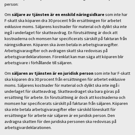
person:
Om
säljare av tjänsten är en enskild näringsidkare
som inte har
F-skatt ska köparen dra 30 procent från ersättningen för arbetet
exklusive moms. Säljarens kostnader för material och dylikt ska inte
ingå i underlaget för skatteavdrag. En förutsättning är dock att
kostnaderna och momsen har specificerats särskilt på fakturan från
näringsidkaren. Köparen ska även betala in arbetsgivaravgifter.
Arbetsgivaravgifter och avdragen skatt ska redovisas på
arbetsgivardeklarationen. Förenklat kan man säga att köparen blir
arbetsgivare i förhållande till säljaren.
Om
säljaren av tjänsten är en juridisk person
som inte har F-skatt
ska köparen dra 30 procent från ersättningen för arbetet exklusive
moms. Säljarens kostnader för material och dylikt ska inte ingå i
underlaget för skatteavdrag. Skatteavdraget ska bara göras på
ersättning för arbete. En förutsättning är dock att kostnaderna och
momsen har specificerats särskilt på fakturan från säljaren. Köparen
ska inte betala arbetsgivaravgifter eller särskild löneskatt för
ersättningar för arbete när säljaren är en juridisk person. Den
avdragna skatten för den juridiska personen ska redovisas på
arbetsgivardeklarationen.