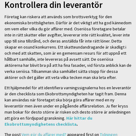
Kontrollera din leverantör
Företag kan riskera att används som brottsverktyg för den
ekonomiska brottsligheten. Därför är det viktigt att ha god kännedom
om vem eller vilka du gör affärer med. Oseriösa företagare betalar
inte in rätt skatter eller avgifter, levererar inte rätt kvalitet, lever inte
upp till sina tillstånd, och deras anställda får inte rätt löner. Detta
skapar en osund konkurrens. Ett skatteundandragande är skadligt i
och med att skatten, som är en gemensam resurs för att uppnå ett
hållbart samhälle, inte levereras på avsett sätt. De oseriösa
aktörerna har blivit bra på att ha fina fasader, vid första anblick kan de
verka seriösa. Tillsamman ska samhället sätta stopp för dessa
aktörer och det gäller att veta vilka tecken man ska leta efter.
Ett hjälpmedel för att identifiera varningssignalerna hos en leverantör
är den checklista som Ekobrottsmyndigheten har tagit fram. Denna
kan användas när företaget ska börja göra affärer med en ny
leverantör men även under en pågående affärsrelation. Ju fler kryss
man bokar för desto större är risken och desto större är anledningen
att göra en fördjupad granskning.
Här hittar du
Ekobrottsmyndighetens checklista
.
The post
Vem gör du affärer med?
appeared first on
Tidningen