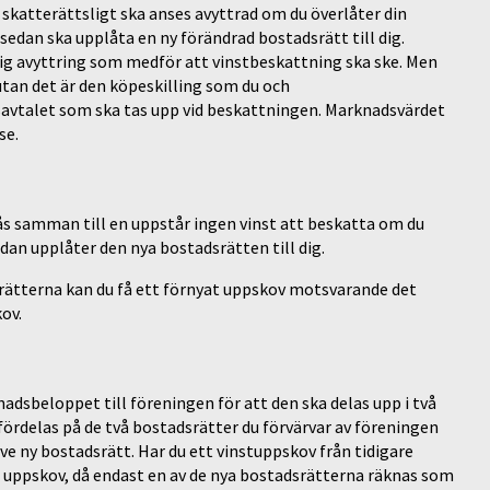
skatterättsligt ska anses avyttrad om du överlåter din
sedan ska upplåta en ny förändrad bostadsrätt till dig.
lig avyttring som medför att vinstbeskattning ska ske. Men
utan det är den köpeskilling som du och
avtalet som ska tas upp vid beskattningen. Marknadsvärdet
se.
slås samman till en uppstår ingen vinst att beskatta om du
an upplåter den nya bostadsrätten till dig.
dsrätterna kan du få ett förnyat uppskov motsvarande det
ov.
adsbeloppet till föreningen för att den ska delas upp i två
ördelas på de två bostadsrätter du förvärvar av föreningen
e ny bostadsrätt. Har du ett vinstuppskov från tidigare
 uppskov, då endast en av de nya bostadsrätterna räknas som