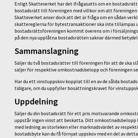
Enligt Skatteverket har det ifrågasatts om en bostadsrätt 
bostadsrätt till föreningen med villkor om att föreningen 
Skatteverket anser dock att det är fråga om en sådan verk
skattereglerna för bytestransaktioner ska inte tillämpas 
bostadsrättsföreningen kommit överens om i försäljnings
på den nya upplåtna bostadsrätten saknar därmed betydel
Sammanslagning
Säljer du två bostadsrätter till föreningen för att de ska 
säljer för respektive omkostnadsbelopp och föreningen sed
Har du ett vinstuppskov kopplat till en av de sålda bosta
tidigare, om du uppfyller bosättningskravet för vinstuppsk
Uppdelning
Säljer du din bostadsrätt för ett pris motsvarande omkostn
uppstår ingen vinst att beskatta. Ditt omkostnadsbelopp f
med ledning av storleken eller marknadsvärdet av respektiv
bostadsbyte kan du få förnyat uppskov med en del av detta