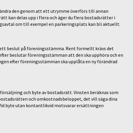
örändra den genom att ett utrymme överförs till annan
ätt kan delas upp i flera och äger du flera bostadsrätter i
savtal om till exempel en parkeringsplats kan bli aktuellt.
s ett beslut på föreningsstämma. Rent formellt krävs det
Därefter beslutar föreningsstämman att den ska upphöra och en
eningen efter föreningsstämman ska upplåta en ny förändrad
d försäljning och byte av bostadsrätt. Vinsten beräknas som
 bostadsrätten och omkostnadsbeloppet, det vill säga dina
 Vid byte utan kontantlikvid motsvarar ersättningen