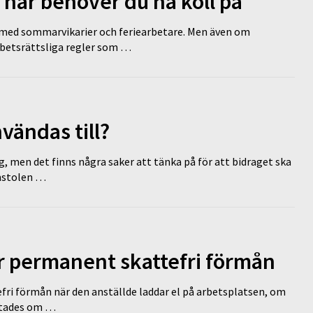
 här behöver du ha koll på
ed sommarvikarier och feriearbetare. Men även om
rbetsrättsliga regler som …
vändas till?
g, men det finns några saker att tänka på för att bidraget ska
omstolen …
ir permanent skattefri förmån
efri förmån när den anställde laddar el på arbetsplatsen, om
lutades om …