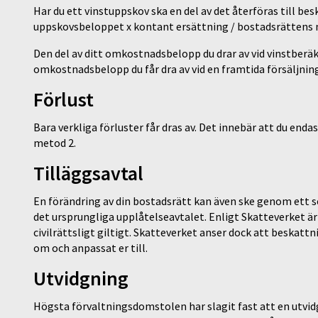
Har du ett vinstuppskov ska en del av det återföras till be
uppskovsbeloppet x kontant ersättning / bostadsrättens
Den del av ditt omkostnadsbelopp du drar av vid vinstber
omkostnadsbelopp du får dra av vid en framtida försäljnin
Förlust
Bara verkliga förluster får dras av. Det innebär att du enda
metod 2.
Tilläggsavtal
En förändring av din bostadsrätt kan även ske genom ett se
det ursprungliga upplåtelseavtalet. Enligt Skatteverket är
civilrättsligt giltigt. Skatteverket anser dock att beskatt
om och anpassat er till.
Utvidgning
Högsta förvaltningsdomstolen har slagit fast att en utvid