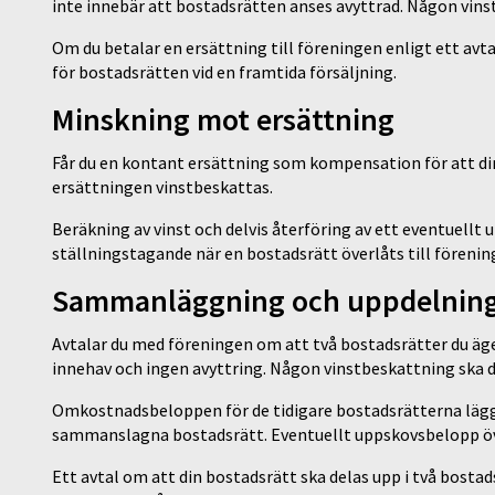
inte innebär att bostadsrätten anses avyttrad. Någon vinstb
Om du betalar en ersättning till föreningen enligt ett avt
för bostadsrätten vid en framtida försäljning.
Minskning mot ersättning
Får du en kontant ersättning som kompensation för att din
ersättningen vinstbeskattas.
Beräkning av vinst och delvis återföring av ett eventuellt
ställningstagande när en bostadsrätt överlåts till föreni
Sammanläggning och uppdelnin
Avtalar du med föreningen om att två bostadsrätter du äge
innehav och ingen avyttring. Någon vinstbeskattning ska dä
Omkostnadsbeloppen för de tidigare bostadsrätterna läg
sammanslagna bostadsrätt. Eventuellt uppskovsbelopp öve
Ett avtal om att din bostadsrätt ska delas upp i två bost