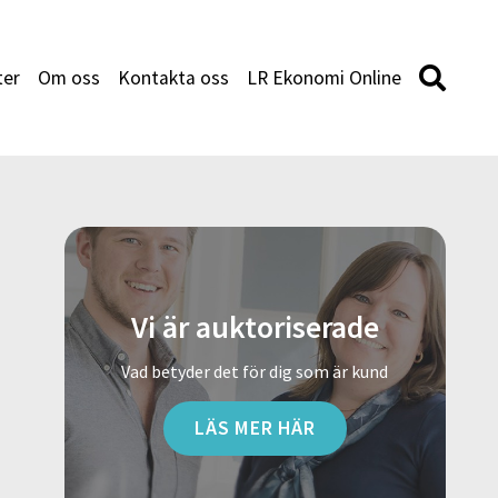
ter
Om oss
Kontakta oss
LR Ekonomi Online
Vi är auktoriserade
Vad betyder det för dig som är kund
LÄS MER HÄR