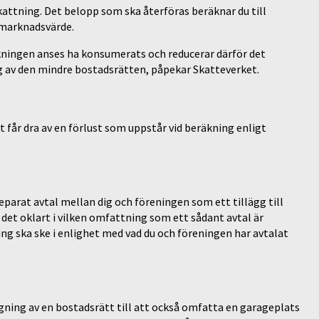
skattning. Det belopp som ska återföras beräknar du till
 marknadsvärde.
äkningen anses ha konsumerats och reducerar därför det
g av den mindre bostadsrätten, påpekar Skatteverket.
st får dra av en förlust som uppstår vid beräkning enligt
parat avtal mellan dig och föreningen som ett tillägg till
 det oklart i vilken omfattning som ett sådant avtal är
ning ska ske i enlighet med vad du och föreningen har avtalat
gning av en bostadsrätt till att också omfatta en garageplats