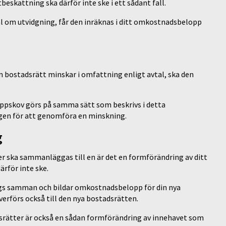
eskattning ska därför inte ske i ett sådant fall.
al om utvidgning, får den inräknas i ditt omkostnadsbelopp
 bostadsrätt minskar i omfattning enligt avtal, ska den
 uppskov görs på samma sätt som beskrivs i detta
ngen för att genomföra en minskning.
g
r ska sammanläggas till en är det en formförändring av ditt
rför inte ske.
gs samman och bildar omkostnadsbelopp för din nya
rförs också till den nya bostadsrätten.
adsrätter är också en sådan formförändring av innehavet som