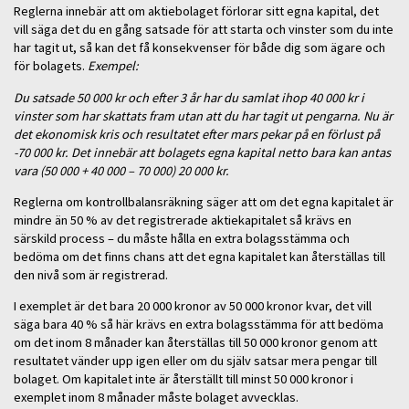
Reglerna innebär att om aktiebolaget förlorar sitt egna kapital, det
vill säga det du en gång satsade för att starta och vinster som du inte
har tagit ut, så kan det få konsekvenser för både dig som ägare och
för bolagets.
Exempel:
Du satsade 50 000 kr och efter 3 år har du samlat ihop 40 000 kr i
vinster som har skattats fram utan att du har tagit ut pengarna. Nu är
det ekonomisk kris och resultatet efter mars pekar på en förlust på
-70 000 kr. Det innebär att bolagets egna kapital netto bara kan antas
vara (50 000 + 40 000 – 70 000) 20 000 kr.
Reglerna om kontrollbalansräkning säger att om det egna kapitalet är
mindre än 50 % av det registrerade aktiekapitalet så krävs en
särskild process – du måste hålla en extra bolagsstämma och
bedöma om det finns chans att det egna kapitalet kan återställas till
den nivå som är registrerad.
I exemplet är det bara 20 000 kronor av 50 000 kronor kvar, det vill
säga bara 40 % så här krävs en extra bolagsstämma för att bedöma
om det inom 8 månader kan återställas till 50 000 kronor genom att
resultatet vänder upp igen eller om du själv satsar mera pengar till
bolaget. Om kapitalet inte är återställt till minst 50 000 kronor i
exemplet inom 8 månader måste bolaget avvecklas.