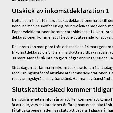
Utskick av inkomstdeklaration 1
Mellan den 6 och 10 mars skickas deklarationerna ut till de
behöver man ha skaffat en digital brevlåda senast den 5 ma
Pappersdeklarationen kommer att skickas ut i kuvert i stä
deklarationen kommer att få ett nytt utseende för att vara
Deklarera kan man göra från och med den 14 mars genom a
Inkomstdeklaration. Vill man ha skatten tillbaka redan i a
30 mars. Man får då inte ha gjort några ändringar eller till
Sista dagen att lämna in inkomstdeklarationen 1 är tisdag
redovisningsbyråer få anstånd att lämna deklarationen. H
redovisningsbyrån ha byråanstånd. Har man byråanstånd sk
Slutskattebesked kommer tidigare
Den stora nyheten inför i år är att fler kommer att kunna 
är att alla, vars deklarationer är färdighanterade, ska få s
få tillbaka pengar eller har skatt att betala. Tidigare år h