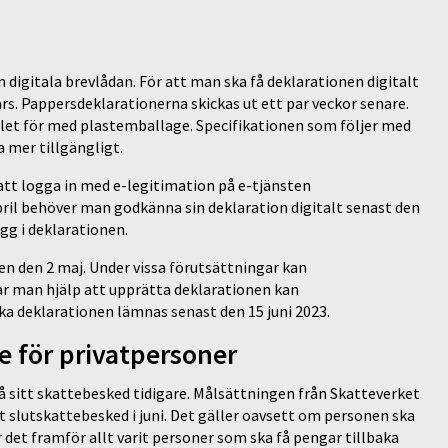
n digitala brevlådan. För att man ska få deklarationen digitalt
rs. Pappersdeklarationerna skickas ut ett par veckor senare.
llet för med plastemballage. Specifikationen som följer med
 mer tillgängligt.
tt logga in med e-legitimation på e-tjänsten
pril behöver man godkänna sin deklaration digitalt senast den
ägg i deklarationen.
en den 2 maj. Under vissa förutsättningar kan
ar man hjälp att upprätta deklarationen kan
a deklarationen lämnas senast den 15 juni 2023.
 för privatpersoner
få sitt skattebesked tidigare. Målsättningen från Skatteverket
itt slutskattebesked i juni. Det gäller oavsett om personen ska
ar det framför allt varit personer som ska få pengar tillbaka