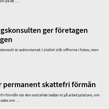
koll på de …
ngskonsulten ger företagen
ägen
nsult är auktoriserad. I stället står siffrorna i fokus, men
…
ir permanent skattefri förmån
efri förmån när den anställde laddar el på arbetsplatsen, om
lutades om …