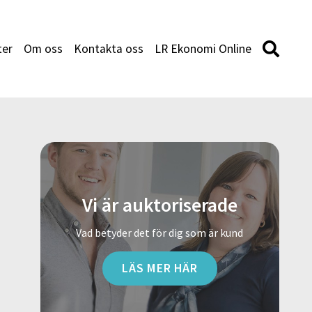
ter
Om oss
Kontakta oss
LR Ekonomi Online
Vi är auktoriserade
Vad betyder det för dig som är kund
LÄS MER HÄR