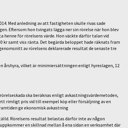
4. Med anledning av att fastigheten skulle rivas sade
. Eftersom hon tvingats lägga ner sin rörelse när hon blev
a henne för rörelsens värde. Hon väckte därför talan vid
0 kr samt viss ränta. Det begärda beloppet hade räknats fram
nomsnitt av rörelsens deklarerade resultat de senaste tre
årshyra, vilket är minimiersättningen enligt hyreslagen, 12
rörelseskada ska beräknas enligt avkastningsvärdemetoden,
t rimligt pris vid till exempel köp eller försäljning av en
 framtiden ge ekonomisk avkastning
tälld. Rörelsens resultat belastas därför inte av någon
t uppkommer en skillnad mellan å ena sidan en verksamhet där