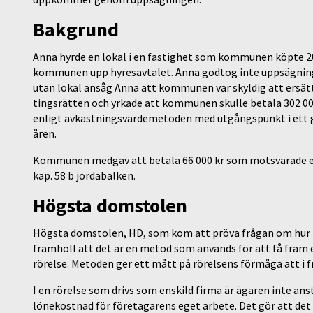
Bakgrund
Anna hyrde en lokal i en fastighet som kommunen köpte 201
kommunen upp hyresavtalet. Anna godtog inte uppsägningen
utan lokal ansåg Anna att kommunen var skyldig att ersätt
tingsrätten och yrkade att kommunen skulle betala 302 00
enligt avkastningsvärdemetoden med utgångspunkt i ett ge
åren.
Kommunen medgav att betala 66 000 kr som motsvarade en 
kap. 58 b jordabalken.
Högsta domstolen
Högsta domstolen, HD, som kom att pröva frågan om hur 
framhöll att det är en metod som används för att få fram et
rörelse. Metoden ger ett mått på rörelsens förmåga att i
I en rörelse som drivs som enskild firma är ägaren inte ans
lönekostnad för företagarens eget arbete. Det gör att de