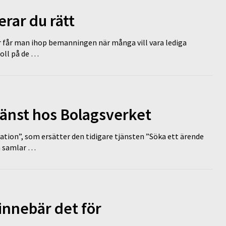
erar du rätt
r får man ihop bemanningen när många vill vara lediga
koll på de …
tjänst hos Bolagsverket
tion”, som ersätter den tidigare tjänsten ”Söka ett ärende
en samlar …
innebär det för