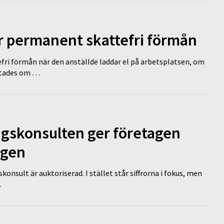
ir permanent skattefri förmån
efri förmån när den anställde laddar el på arbetsplatsen, om
lutades om …
ngskonsulten ger företagen
ägen
nsult är auktoriserad. I stället står siffrorna i fokus, men
…