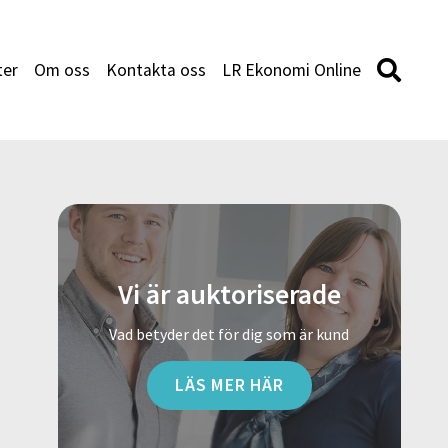
ter
Om oss
Kontakta oss
LR Ekonomi Online
Vi är auktoriserade
Vad betyder det för dig som är kund
LÄS MER HÄR