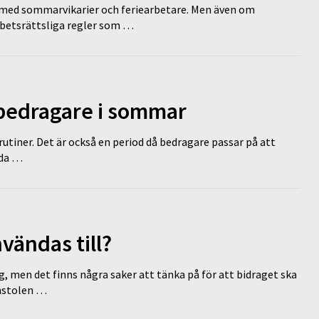
ed sommarvikarier och feriearbetare. Men även om
rbetsrättsliga regler som …
 bedragare i sommar
tiner. Det är också en period då bedragare passar på att
dda …
vändas till?
g, men det finns några saker att tänka på för att bidraget ska
omstolen …