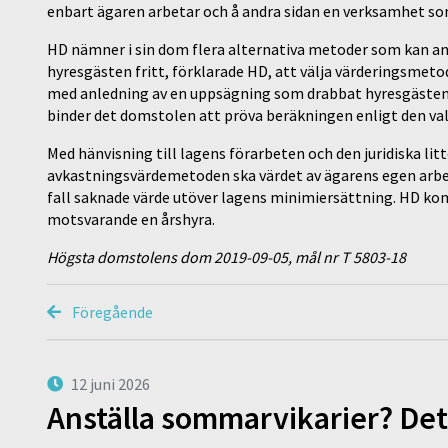
enbart ägaren arbetar och å andra sidan en verksamhet so
HD nämner i sin dom flera alternativa metoder som kan anv
hyresgästen fritt, förklarade HD, att välja värderingsme
med anledning av en uppsägning som drabbat hyresgästen. 
binder det domstolen att pröva beräkningen enligt den v
Med hänvisning till lagens förarbeten och den juridiska litt
avkastningsvärdemetoden ska värdet av ägarens egen arbets
fall saknade värde utöver lagens minimiersättning. HD kom
motsvarande en årshyra.
Högsta domstolens dom 2019-09-05, mål nr T 5803-18
Föregående
12 juni 2026
Anställa sommarvikarier? Det