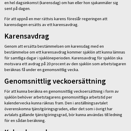
en hel dagsinkomst (karensdag) om han eller hon sjukanmäler sig
sent på dagen.
För att uppnå en mer rättvis karens föreslår regeringen att
karensdagen ersätts av ett karensavdrag.
Karensavdrag
Genom att ersätta bestämmelsen om karensdag med en
bestämmelse om ett karensavdrag kommer sjuklön att kunna lämnas
för samtliga dagar i sjuklöneperioden. Karensavdrag för sjuklön ska
motsvara ett avdrag på 20 procent av den sjuklön som arbetstagaren
beräknas få under en genomsnittlig vecka.
Genomsnittlig veckoersättning
För att kunna beräkna en genomsnittlig veckoersättning i form av
sjuklön behöver arbetstagarens genomsnittliga arbetstid per
kalendervecka kunna räknas fram. Den i anställningsavtalet
överenskomna tjänstgöringsgraden, eller det som i övrigt har
avtalats gällande tjänstgöringsgrad, bör kunna användas till ledning
för en sådan beräkning.