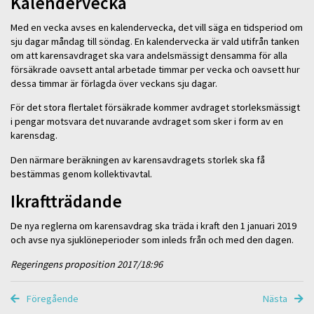
Kalendervecka
Med en vecka avses en kalendervecka, det vill säga en tidsperiod om
sju dagar måndag till söndag. En kalendervecka är vald utifrån tanken
om att karensavdraget ska vara andelsmässigt densamma för alla
försäkrade oavsett antal arbetade timmar per vecka och oavsett hur
dessa timmar är förlagda över veckans sju dagar.
För det stora flertalet försäkrade kommer avdraget storleksmässigt
i pengar motsvara det nuvarande avdraget som sker i form av en
karensdag.
Den närmare beräkningen av karensavdragets storlek ska få
bestämmas genom kollektivavtal.
Ikraftträdande
De nya reglerna om karensavdrag ska träda i kraft den 1 januari 2019
och avse nya sjuklöneperioder som inleds från och med den dagen.
Regeringens proposition 2017/18:96
Föregående
Nästa