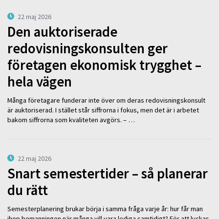
22 maj 2026
Den auktoriserade
redovisningskonsulten ger
företagen ekonomisk trygghet –
hela vägen
Många företagare funderar inte över om deras redovisningskonsult
är auktoriserad. I stället står siffrorna i fokus, men det är i arbetet
bakom siffrorna som kvaliteten avgörs. – …
22 maj 2026
Snart semestertider – så planerar
du rätt
Semesterplanering brukar börja i samma fråga varje år: hur får man
ihop bemanningen när många vill vara lediga samtidigt? För att lyckas