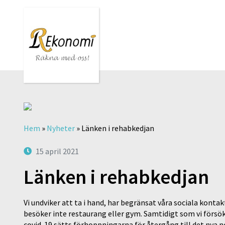
Hem
»
Nyheter
»
Länken i rehabkedjan
15 april 2021
Länken i rehabkedjan
Vi undviker att ta i hand, har begränsat våra sociala konta
besöker inte restaurang eller gym. Samtidigt som vi försök
covid-19 sätts förhoppningarna för återgång till det nya no