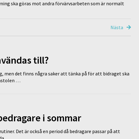
övning ska göras mot andra förvärvsarbeten som är normalt
Nästa
vändas till?
g, men det finns några saker att tänka på för att bidraget ska
omstolen …
 bedragare i sommar
tiner. Det är också en period då bedragare passar på att
dda …