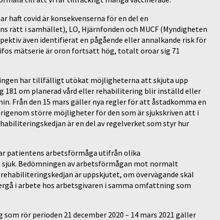
ar haft covid är konsekvenserna för en del en
ens rätt i samhället), LO, Hjärnfonden och MUCF (Myndigheten
ektiv även identifierat en pågående eller annalkande risk för
fos mätserie är oron fortsatt hög, totalt oroar sig 71
ngen har tillfälligt utökat möjligheterna att skjuta upp
 om planerad vård eller rehabilitering blir inställd eller
in. Från den 15 mars gäller nya regler för att åstadkomma en
ärigenom större möjligheter för den som är sjukskriven att i
habiliteringskedjan är en del av regelverket som styr hur
ar patientens arbetsförmåga utifrån olika
t sjuk. Bedömningen av arbetsförmågan mot normalt
rehabiliteringskedjan är uppskjutet, om övervägande skäl
tergå i arbete hos arbetsgivaren i samma omfattning som
ng som rör perioden 21 december 2020 – 14 mars 2021 gäller