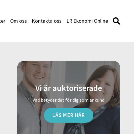
ter
Om oss
Kontakta oss
LR Ekonomi Online
Vi är auktoriserade
Vad betyder det för dig som är kund
LÄS MER HÄR