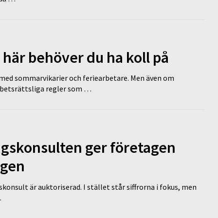
 här behöver du ha koll på
ed sommarvikarier och feriearbetare. Men även om
rbetsrättsliga regler som …
ngskonsulten ger företagen
ägen
nsult är auktoriserad. I stället står siffrorna i fokus, men
…