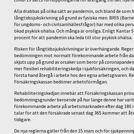
Alla drabbas på olika sätt av pandemin, och bland de som h
långtidssjukskrivning på grund av fysiska men. BRIS (Barn
för ungdoms- och civilsamhällesfrågor) har med olika persp
ökad psykisk ohälsa. Och många är oroliga. Enligt Kantar Si
procent för att pandemin ska leda till stor psykisk ohälsa.
Risken för långtidssjukskrivningar är överhängande. Regeri
bedömningen mot normalt förekommande arbete från dag 181
skjuts upp på grund av orsaker som beror på coronapandem
mer flexibel rehabiliteringskedja i sjukförsäkringen, och d
första hand återgå i arbete hos den egna arbetsgivaren. Re
Försäkringskassan bedömer arbetsförmågan.
Rehabiliteringskedjan innebär att Försäkringskassan pröv
bedömningsgrunder beroende på hur länge denne har vari
förekommande arbete på arbetsmarknaden efter dag 180 i 
talar för att den försäkrade senast dag 365 kommer att å
tidigare.
De nya reglerna gäller från den 15 mars och för sjukpenni