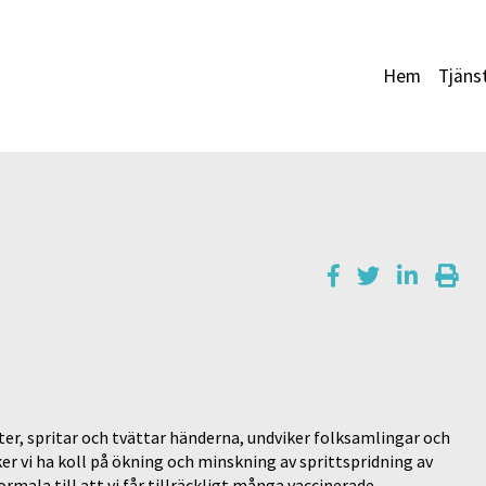
Hem
Tjäns
kter, spritar och tvättar händerna, undviker folksamlingar och
er vi ha koll på ökning och minskning av sprittspridning av
rmala till att vi får tillräckligt många vaccinerade.