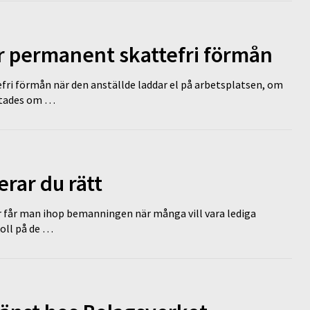
ir permanent skattefri förmån
efri förmån när den anställde laddar el på arbetsplatsen, om
lutades om …
erar du rätt
r får man ihop bemanningen när många vill vara lediga
koll på de …