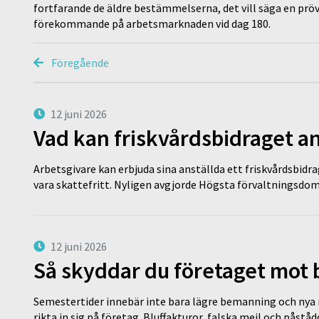
fortfarande de äldre bestämmelserna, det vill säga en pr
förekommande på arbetsmarknaden vid dag 180.
Föregående
12 juni 2026
Vad kan friskvårdsbidraget an
Arbetsgivare kan erbjuda sina anställda ett friskvårdsbidra
vara skattefritt. Nyligen avgjorde Högsta förvaltningsd
12 juni 2026
Så skyddar du företaget mot
Semestertider innebär inte bara lägre bemanning och nya ru
rikta in sig på företag. Bluffakturor, falska mejl och påstå