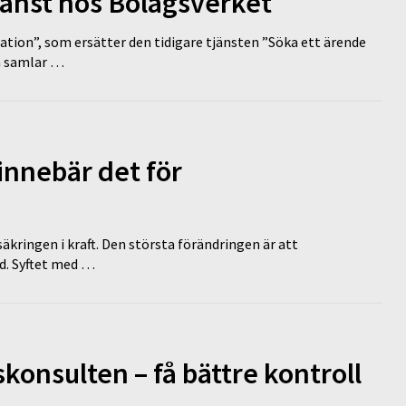
tjänst hos Bolagsverket
tion”, som ersätter den tidigare tjänsten ”Söka ett ärende
en samlar …
innebär det för
äkringen i kraft. Den största förändringen är att
id. Syftet med …
onsulten – få bättre kontroll