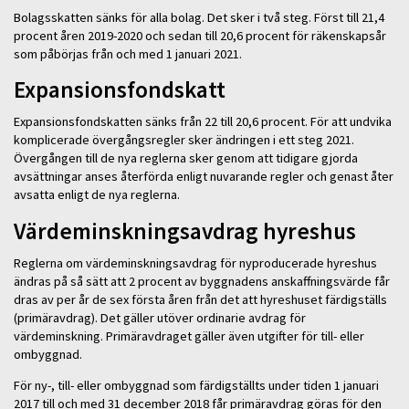
Bolagsskatten sänks för alla bolag. Det sker i två steg. Först till 21,4
procent åren 2019-2020 och sedan till 20,6 procent för räkenskapsår
som påbörjas från och med 1 januari 2021.
Expansionsfondskatt
Expansionsfondskatten sänks från 22 till 20,6 procent. För att undvika
komplicerade övergångsregler sker ändringen i ett steg 2021.
Övergången till de nya reglerna sker genom att tidigare gjorda
avsättningar anses återförda enligt nuvarande regler och genast åter
avsatta enligt de nya reglerna.
Värdeminskningsavdrag hyreshus
Reglerna om värdeminskningsavdrag för nyproducerade hyreshus
ändras på så sätt att 2 procent av byggnadens anskaffningsvärde får
dras av per år de sex första åren från det att hyreshuset färdigställs
(primäravdrag). Det gäller utöver ordinarie avdrag för
värdeminskning. Primäravdraget gäller även utgifter för till- eller
ombyggnad.
För ny-, till- eller ombyggnad som färdigställts under tiden 1 januari
2017 till och med 31 december 2018 får primäravdrag göras för den