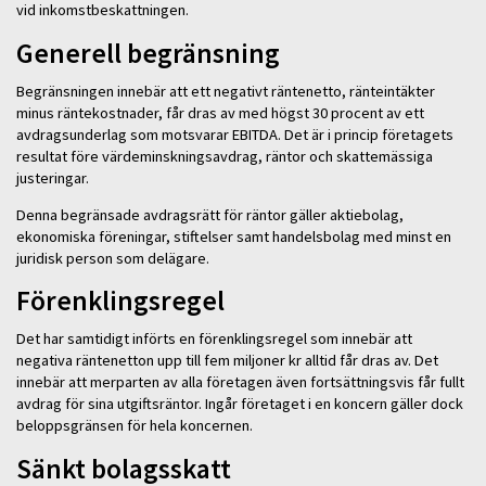
vid inkomstbeskattningen.
Generell begränsning
Begränsningen innebär att ett negativt räntenetto, ränteintäkter
minus räntekostnader, får dras av med högst 30 procent av ett
avdragsunderlag som motsvarar EBITDA. Det är i princip företagets
resultat före värdeminskningsavdrag, räntor och skattemässiga
justeringar.
Denna begränsade avdragsrätt för räntor gäller aktiebolag,
ekonomiska föreningar, stiftelser samt handelsbolag med minst en
juridisk person som delägare.
Förenklingsregel
Det har samtidigt införts en förenklingsregel som innebär att
negativa räntenetton upp till fem miljoner kr alltid får dras av. Det
innebär att merparten av alla företagen även fortsättningsvis får fullt
avdrag för sina utgiftsräntor. Ingår företaget i en koncern gäller dock
beloppsgränsen för hela koncernen.
Sänkt bolagsskatt