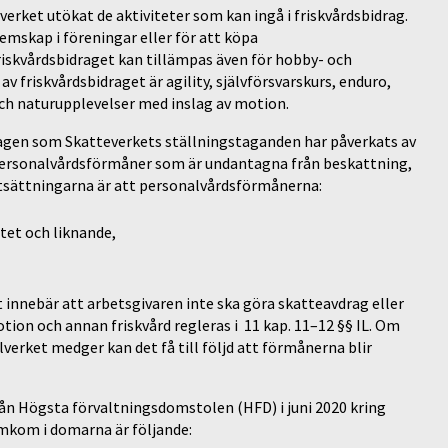
verket utökat de aktiviteter som kan ingå i friskvårdsbidrag.
emskap i föreningar eller för att köpa
riskvårdsbidraget kan tillämpas även för hobby- och
v friskvårdsbidraget är agility, självförsvarskurs, enduro,
 och naturupplevelser med inslag av motion.
 lagen som Skatteverkets ställningstaganden har påverkats av
a personalvårdsförmåner som är undantagna från beskattning,
rutsättningarna är att personalvårdsförmånerna:
etet och liknande,
 innebär att arbetsgivaren inte ska göra skatteavdrag eller
tion och annan friskvård regleras i 11 kap. 11–12 §§ IL. Om
verket medger kan det få till följd att förmånerna blir
ån Högsta förvaltningsdomstolen (HFD) i juni 2020 kring
amkom i domarna är följande: