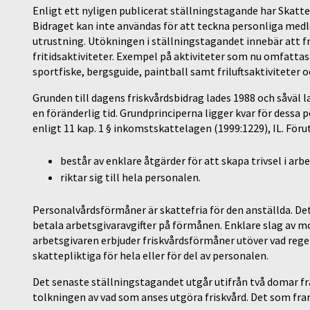
Enligt ett nyligen publicerat ställningstagande har Skatte
Bidraget kan inte användas för att teckna personliga medl
utrustning. Utökningen i ställningstagandet innebär att f
fritidsaktiviteter. Exempel på aktiviteter som nu omfattas a
sportfiske, bergsguide, paintball samt friluftsaktiviteter
Grunden till dagens friskvårdsbidrag lades 1988 och såväl
en föränderlig tid. Grundprinciperna ligger kvar för dess
enligt 11 kap. 1 § inkomstskattelagen (1999:1229), IL. Fö
består av enklare åtgärder för att skapa trivsel i arb
riktar sig till hela personalen.
Personalvårdsförmåner är skattefria för den anställda. Det
betala arbetsgivaravgifter på förmånen. Enklare slag av mo
arbetsgivaren erbjuder friskvårdsförmåner utöver vad regel
skattepliktiga för hela eller för del av personalen.
Det senaste ställningstagandet utgår utifrån två domar fr
tolkningen av vad som anses utgöra friskvård. Det som fr