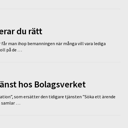
erar du rätt
r får man ihop bemanningen när många vill vara lediga
koll på de …
tjänst hos Bolagsverket
tion”, som ersätter den tidigare tjänsten ”Söka ett ärende
en samlar …