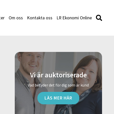
ter
Om oss
Kontakta oss
LR Ekonomi Online
Vi är auktoriserade
Vad betyder det för dig som är kund
LÄS MER HÄR