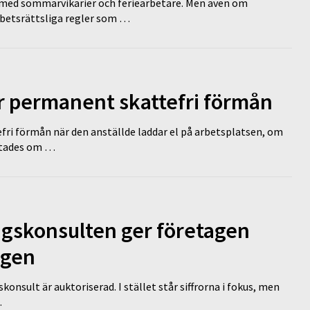
ed sommarvikarier och feriearbetare. Men även om
rbetsrättsliga regler som …
ir permanent skattefri förmån
efri förmån när den anställde laddar el på arbetsplatsen, om
lutades om …
ngskonsulten ger företagen
ägen
nsult är auktoriserad. I stället står siffrorna i fokus, men
…