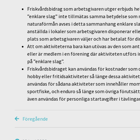
Friskvårdsbidrag som arbetsgivaren utger erbjuds hel
”enklare slag” inte tillmätas samma betydelse som 
naturaförmån avses i detta sammanhang enklare slag
anställda i lokaler som arbetsgivaren disponerar ell
plats som arbetsgivaren väljer och har betalat för di
Att om aktiviteterna bara kan utövas av den som anti
eller är medlem i en förening där aktiviteten utförs
på ”enklare slag”.
Friskvårdsbidraget kan användas för kostnader som d
hobby eller fritidsaktiviteter så länge dessa aktivit
användas för sådana aktiviteter som innehåller mom
sportfiske, och enduro så länge som övriga förutsätt
även användas för personliga startavgifter i tävlinga
Föregående