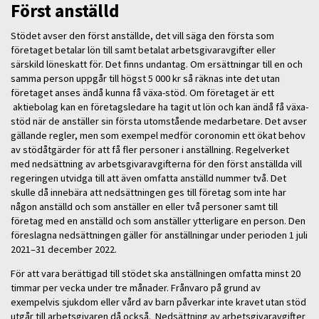
Först anställd
Stödet avser den först anställde, det vill säga den första som
företaget betalar lön till samt betalat arbetsgivaravgifter eller
särskild löneskatt för. Det finns undantag. Om ersättningar till en och
samma person uppgår till högst 5 000 kr så räknas inte det utan
företaget anses ändå kunna få växa-stöd. Om företaget är ett
aktiebolag kan en företagsledare ha tagit ut lön och kan ändå få växa-
stöd när de anställer sin första utomstående medarbetare. Det avser
gällande regler, men som exempel medför coronomin ett ökat behov
av stödåtgärder för att få fler personer i anställning. Regelverket
med nedsättning av arbetsgivaravgifterna för den först anställda vill
regeringen utvidga till att även omfatta anställd nummer två. Det
skulle då innebära att nedsättningen ges till företag som inte har
någon anställd och som anställer en eller två personer samt till
företag med en anställd och som anställer ytterligare en person. Den
föreslagna nedsättningen gäller för anställningar under perioden 1 juli
2021–31 december 2022.
För att vara berättigad till stödet ska anställningen omfatta minst 20
timmar per vecka under tre månader. Frånvaro på grund av
exempelvis sjukdom eller vård av barn påverkar inte kravet utan stöd
utgår till arbetsgivaren då också. Nedsättning av arbetsgivaravgifter