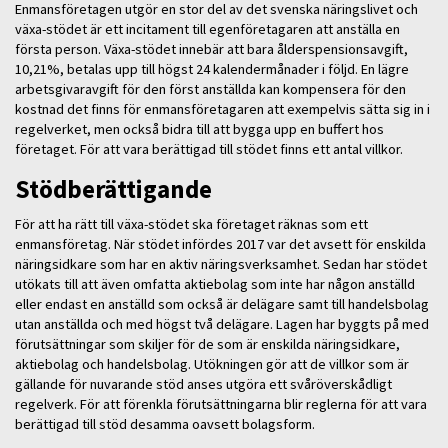
Enmansföretagen utgör en stor del av det svenska näringslivet och
växa-stödet är ett incitament till egenföretagaren att anställa en
första person. Växa-stödet innebär att bara ålderspensionsavgift,
10,21%, betalas upp till högst 24 kalendermånader i följd. En lägre
arbetsgivaravgift för den först anställda kan kompensera för den
kostnad det finns för enmansföretagaren att exempelvis sätta sig in i
regelverket, men också bidra till att bygga upp en buffert hos
företaget. För att vara berättigad till stödet finns ett antal villkor.
Stödberättigande
För att ha rätt till växa-stödet ska företaget räknas som ett
enmansföretag. När stödet infördes 2017 var det avsett för enskilda
näringsidkare som har en aktiv näringsverksamhet. Sedan har stödet
utökats till att även omfatta aktiebolag som inte har någon anställd
eller endast en anställd som också är delägare samt till handelsbolag
utan anställda och med högst två delägare. Lagen har byggts på med
förutsättningar som skiljer för de som är enskilda näringsidkare,
aktiebolag och handelsbolag. Utökningen gör att de villkor som är
gällande för nuvarande stöd anses utgöra ett svåröverskådligt
regelverk. För att förenkla förutsättningarna blir reglerna för att vara
berättigad till stöd desamma oavsett bolagsform.