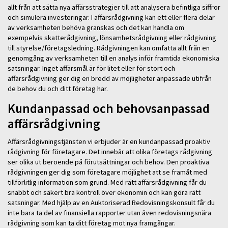
allt från att sätta nya affärsstrategier till att analysera befintliga siffror
och simulera investeringar. I affärsrådgivning kan ett eller flera delar
av verksamheten behöva granskas och det kan handla om
exempelvis skatterådgivning, lönsamhetsrådgivning eller rådgivning
till styrelse/företagsledning. Rådgivningen kan omfatta allt från en
genomgång av verksamheten till en analys inför framtida ekonomiska
satsningar. Inget affärsmål är för litet eller för stort och
affärsrådgivning ger dig en bredd av möjligheter anpassade utifrån
de behov du och ditt företag har.
Kundanpassad och behovsanpassad
affärsrådgivning
Affärsrådgivningstjänsten vi erbjuder är en kundanpassad proaktiv
rådgivning för företagare. Det innebär att olika företags rådgivning
ser olika ut beroende på förutsättningar och behov. Den proaktiva
rådgivningen ger dig som företagare möjlighet att se framåt med
tillförlitlig information som grund. Med rätt affärsrådgivning får du
snabbt och säkert bra kontroll över ekonomin och kan göra rätt
satsningar. Med hjälp av en Auktoriserad Redovisningskonsult får du
inte bara ta del av finansiella rapporter utan även redovisningsnära
rådgivning som kan ta ditt företag mot nya framgångar.