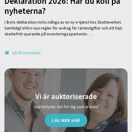
Deklaration 2026: Har du koll på
nyheterna?
I årets deklaration möts många av en ny e-tjänst hos Skatteverket.
Samtidigt införs nya regler för avdrag för ränteutgifter och ett höjt
skattefritt sparande på investeringssparkonto. …
Gå till startsidan
Vi är auktoriserade
Vad betyder det för dig som är kund
LÄS MER HÄR