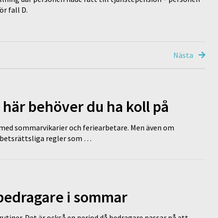
r fall D.
Nästa
 här behöver du ha koll på
ed sommarvikarier och feriearbetare. Men även om
rbetsrättsliga regler som …
 bedragare i sommar
tiner. Det är också en period då bedragare passar på att