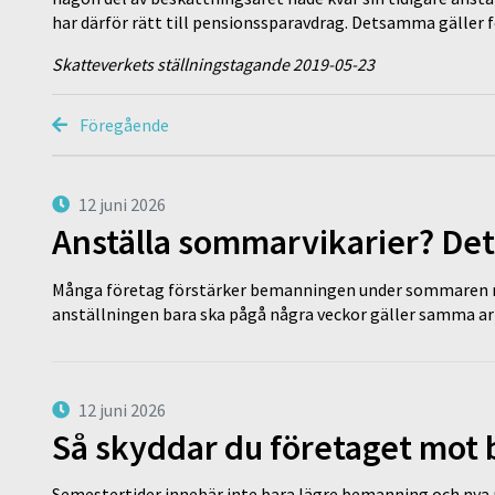
har därför rätt till pensionssparavdrag. Detsamma gäller fö
Skatteverkets ställningstagande 2019-05-23
Föregående
12 juni 2026
Anställa sommarvikarier? Det
Många företag förstärker bemanningen under sommaren m
anställningen bara ska pågå några veckor gäller samma a
12 juni 2026
Så skyddar du företaget mot
Semestertider innebär inte bara lägre bemanning och nya ru