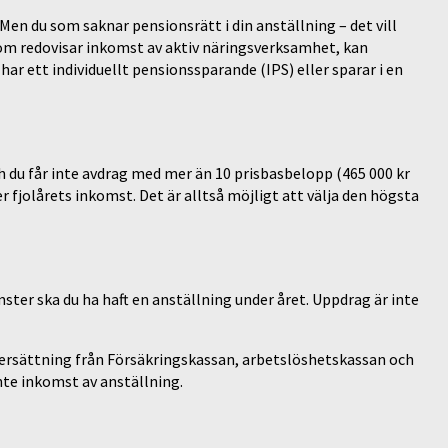
en du som saknar pensionsrätt i din anställning – det vill
 som redovisar inkomst av aktiv näringsverksamhet, kan
ar ett individuellt pensionssparande (IPS) eller sparar i en
ch du får inte avdrag med mer än 10 prisbasbelopp (465 000 kr
r fjolårets inkomst. Det är alltså möjligt att välja den högsta
ster ska du ha haft en anställning under året. Uppdrag är inte
sersättning från Försäkringskassan, arbetslöshetskassan och
nte inkomst av anställning.