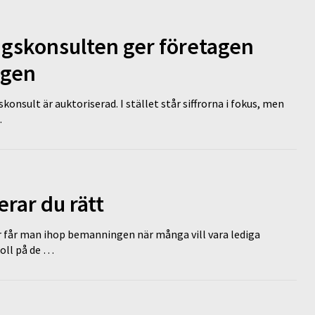
ngskonsulten ger företagen
ägen
nsult är auktoriserad. I stället står siffrorna i fokus, men
…
erar du rätt
r får man ihop bemanningen när många vill vara lediga
koll på de …