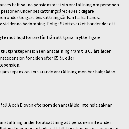
 anses helt sakna pensionsrätt i sin anställning om personen
n personen under beskattningsåret eller tidigare
onen under tidigare beskattningsår kan ha haft andra
se vid denna bedömning. Enligt Skatteverket händer det att
yte mot höjd lön avstår från att tjäna in ytterligare
till tjänstepension i en anställning fram till 65 års ålder
nstepension för tiden efter 65 år, eller
stepension.
 tjänstepension i nuvarande anställning men har haft sådan
fall A och B ovan eftersom den anställda inte helt saknar
 anställning under förutsättning att personen inte under
llning där personen hade rätt till tjänstepension – personen