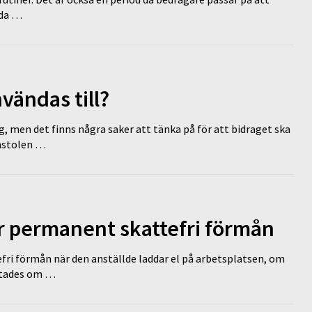
dda …
vändas till?
g, men det finns några saker att tänka på för att bidraget ska
omstolen …
ir permanent skattefri förmån
efri förmån när den anställde laddar el på arbetsplatsen, om
lutades om …