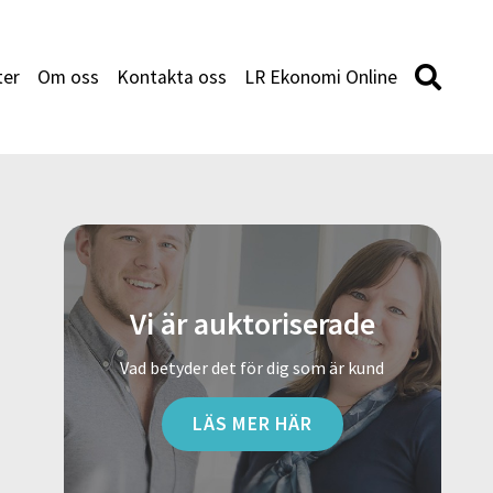
ter
Om oss
Kontakta oss
LR Ekonomi Online
Vi är auktoriserade
Vad betyder det för dig som är kund
LÄS MER HÄR