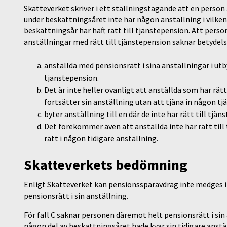
Skatteverket skriver i ett ställningstagande att en person
under beskattningsåret inte har någon anställning i vilke
beskattningsår har haft rätt till tjänstepension. Att pers
anställningar med rätt till tjänstepension saknar betydel
anställda med pensionsrätt i sina anställningar i utb
tjänstepension.
Det är inte heller ovanligt att anställda som har rätt 
fortsätter sin anställning utan att tjäna in någon tjä
byter anställning till en där de inte har rätt till tjän
Det förekommer även att anställda inte har rätt till
rätt i någon tidigare anställning.
Skatteverkets bedömning
Enligt Skatteverket kan pensionssparavdrag inte medges i 
pensionsrätt i sin anställning.
För fall C saknar personen däremot helt pensionsrätt i sin
någon del av beskattningsåret hade kvar sin tidigare anstä