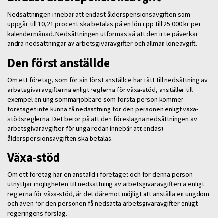
Nedsättningen innebär att endast ålderspensionsavgiften som
uppgår till 10,21 procent ska betalas på en lön upp till 25 000 kr per
kalendermånad. Nedsättningen utformas så att den inte påverkar
andra nedsättningar av arbetsgivaravgifter och allmän löneavgift.
Den först anställde
Om ett företag, som för sin först anställde har rätt till nedsättning av
arbetsgivaravgifterna enligt reglerna för växa-stöd, anställer till
exempel en ung sommarjobbare som första person kommer
företaget inte kunna få nedsättning för den personen enligt växa-
stödsreglerna. Det beror på att den föreslagna nedsättningen av
arbetsgivaravgifter för unga redan innebär att endast
ålderspensionsavgiften ska betalas.
Växa-stöd
Om ett företag har en anställd i företaget och för denna person
utnyttjar möjligheten till nedsättning av arbetsgivaravgifterna enligt
reglerna för växa-stöd, är det däremot möjligt att anställa en ungdom
och även för den personen få nedsatta arbetsgivaravgifter enligt
regeringens förslag.